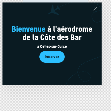
Bienvenue
à l'aérodrome
de la Côte des Bar
Blog item “Details”
à Celles-sur-Ource
AeroClub-Cote-des-Bar
Réservez