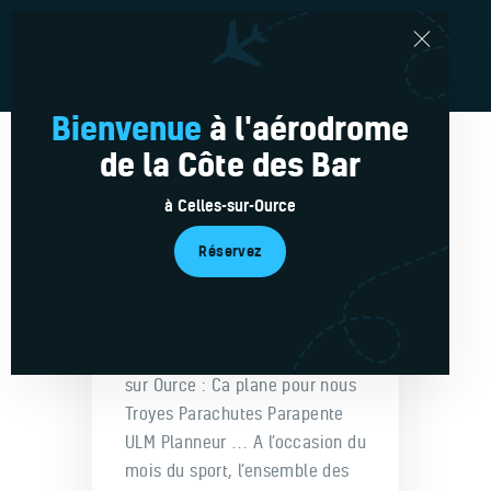
Bienvenue
à l'aérodrome
de la Côte des Bar
Réservations en ligne
Le Club
à Celles-sur-Ource
Meeting aérien –
Nos avions
Octobre 2008
Réservez
L’équipe
Started on
20 novembre 2020
3
Médias
months
Service plus
4ème meeting aérien de Celles
Actu’
sur Ource : Ca plane pour nous
Contacts
Troyes Parachutes Parapente
ULM Planneur … A l’occasion du
mois du sport, l’ensemble des