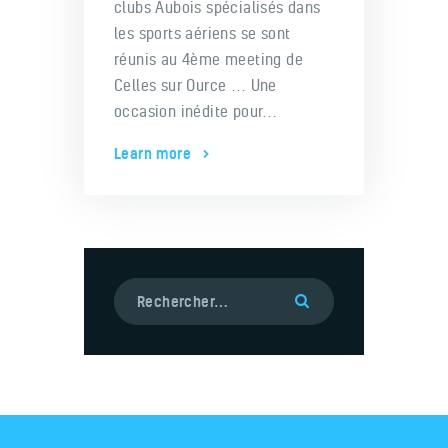
clubs Aubois spécialisés dans
les sports aériens se sont
réunis au 4ème meeting de
Celles sur Ource … Une
occasion inédite pour…
Learn more