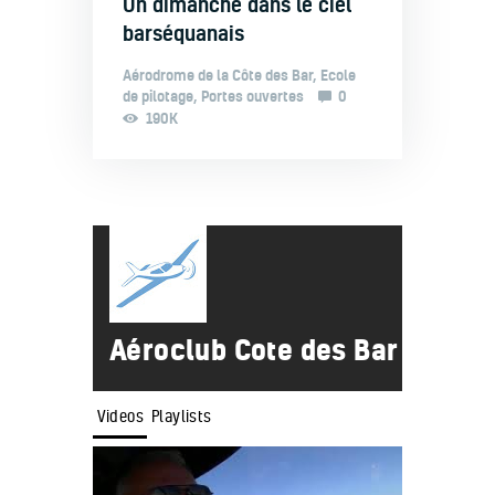
Un dimanche dans le ciel
barséquanais
Aérodrome de la Côte des Bar
,
Ecole
de pilotage
,
Portes ouvertes
0
190K
Aéroclub Cote des Bar
Videos
Playlists