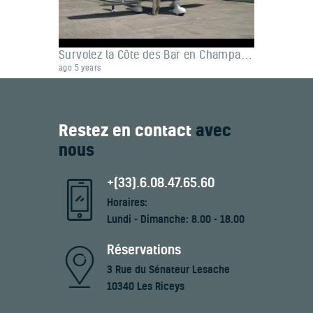
Survolez la Côte des Bar en Champagne
ago 5 years
Restez en contact
avec
nous
+(33).6.08.47.65.60
Horaires:
Lundi - Dimanche: 8.00 - 18.00
Réservations
3 Rue du Sénateur Lesache
10340 Les Riceys