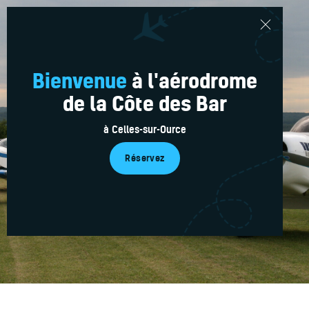
Bienvenue
à l'aérodrome
de la Côte des Bar
Réservations en ligne
Le Club
à Celles-sur-Ource
Nos avions
Passez votre licence
Réservez
L’équipe
Médias
Service plus
Actu’
Contacts