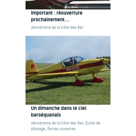
Important : réouverture
prochainement…
Aérodrome de la Côte des Bar
Un dimanche dans le ciel
barséquanais
Aérodrome de la Côte des Bar
,
Ecole de
pilotage
,
Portes ouvertes