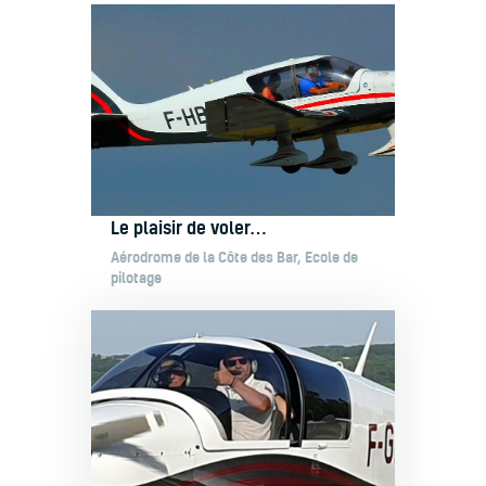
Le plaisir de voler…
Aérodrome de la Côte des Bar
,
Ecole de
pilotage