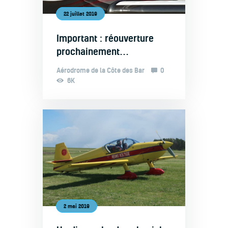
22 juillet 2019
Important : réouverture
prochainement…
Aérodrome de la Côte des Bar
0
6K
2 mai 2019