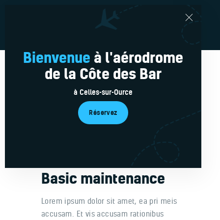
Bienvenue
à l'aérodrome
de la Côte des Bar
Réservations en ligne
Le Club
à Celles-sur-Ource
Nos avions
Réservez
L’équipe
Médias
Service plus
Actu’
Basic maintenance
Contacts
Lorem ipsum dolor sit amet, ea pri meis
accusam. Et vis accusam rationibus