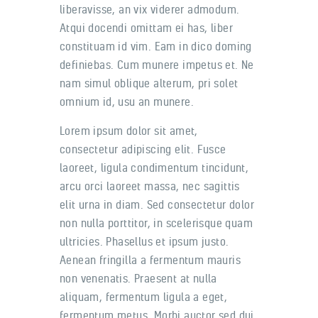
liberavisse, an vix viderer admodum.
Atqui docendi omittam ei has, liber
constituam id vim. Eam in dico doming
definiebas. Cum munere impetus et. Ne
nam simul oblique alterum, pri solet
omnium id, usu an munere.
Lorem ipsum dolor sit amet,
consectetur adipiscing elit. Fusce
laoreet, ligula condimentum tincidunt,
arcu orci laoreet massa, nec sagittis
elit urna in diam. Sed consectetur dolor
non nulla porttitor, in scelerisque quam
ultricies. Phasellus et ipsum justo.
Aenean fringilla a fermentum mauris
non venenatis. Praesent at nulla
aliquam, fermentum ligula a eget,
fermentum metus. Morbi auctor sed dui