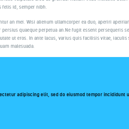
 felis id, semper nibh.
ntur an mei. Wisi alienum ullamcorper ea duo, aperiri apeirian 
r persius quaeque perpetua an.Ne fugit essent persequeris s
ate ut eros. In ante lacus, varius quis facilisis vitae, iaculi
iquam malesuada.
ctetur adipiscing elit, sed do eiusmod tempor incididunt 