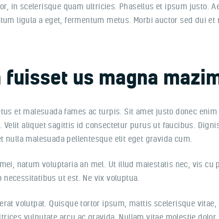
tor, in scelerisque quam ultricies. Phasellus et ipsum justo.
ntum ligula a eget, fermentum metus. Morbi auctor sed dui et
ta fuisset us magna mazi
etus et malesuada fames ac turpis. Sit amet justo donec enim
. Velit aliquet sagittis id consectetur purus ut faucibus. Dig
t nulla malesuada pellentesque elit eget gravida cum.
mei, natum voluptaria an mel. Ut illud maiestatis nec, vis cu
o necessitatibus ut est. Ne vix voluptua.
at volutpat. Quisque tortor ipsum, mattis scelerisque vitae, 
ltrices vulputate arcu ac gravida. Nullam vitae molestie dolor.