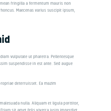
 Aenean fringilla a fermentum mauris non
 rhoncus. Maecenas varius suscipit ipsum,
mid
 diam vulputate ut pharetra. Pellentesque
nissim suspendisse in est ante. Sed augue
 propriae deterruisset. Ea mazim
malesuada nulla. Aliquam et ligula porttitor,
 Etiam sit amet felis viverra justo imperdiet