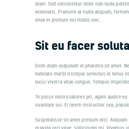
diam. Sed consectetur dolor non nulla portti
venenatis. Praesent at nulla aliquam, ferme
vitae et pretium est mollis nec.
Sit eu facer solu
Enim diam vulputate ut pharetra sit amet. N
habitant morbi tristique senectus et netus et
lacus viverra vitae congue. Tempus imperdie
Te posse nostro labores pri, agam audire eu 
suavitate ius. Ei lorem instructior sea, popul
Suspendisse sit amet pretium orci. Aliquam er
gravida orci vitae, sollicitudin mi. Vivamus u