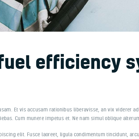
fuel efficiency 
usam. Et vis accusam rationibus liberavisse, an vix viderer a
niebas. Cum munere impetus et. Ne nam simul oblique alterum
scing elit. Fusce laoreet, ligula condimentum tincidunt, arcu 