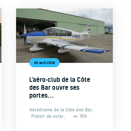
24 avril 2019
L’aéro-club de la Côte
des Bar ouvre ses
portes…
Aérodrome de la Côte des Bar
,
Plaisir de voler
,
74K