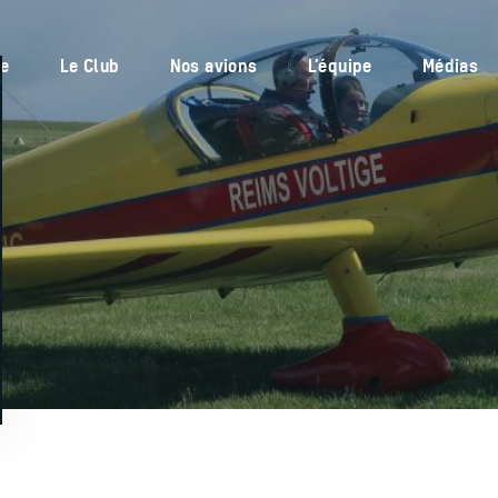
Réservations en ligne
Le Club
ne
Le Club
Nos avions
L’équipe
Médias
Nos avions
L’équipe
Médias
Service plus
Actu’
Contacts