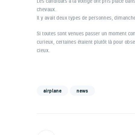
Les candidats à la voltige ont pris place da
chevaux.
Il y avait deux types de personnes, dimanche
Si toutes sont venues passer un moment conv
curieux, certaines étaient plutôt là pour obse
cieux.
airplane
news