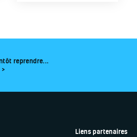
ntôt reprendre...
 >
Liens partenaires