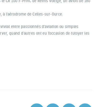
ns le CR 100 F-PFHC de Reims Voltige, un avion de 180
, à l’aérodrome de Celles-sur-Ource.
ivial entre passionnés d’aviation ou simples
rver, quand d’autres ont eu l’occasion de tutoyer les